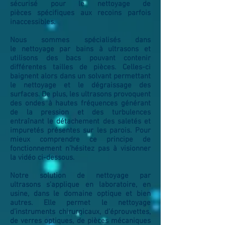
sécurisé pour le nettoyage de
pièces spécifiques aux recoins parfois
inaccessibles.
Nous sommes spécialisés dans
le nettoyage par bains à ultrasons et
utilisons des bacs pouvant contenir
différentes tailles de pièces. Celles-ci
baignent alors dans un solvant permettant
le nettoyage et le dégraissage des
surfaces. De plus, les ultrasons provoquent
des ondes à hautes fréquences générant
de la pression et des turbulences
entraînant le détachement des saletés et
impuretés présentes sur les parois. Pour
mieux comprendre ce principe de
fonctionnement n’hésitez pas à visionner
la vidéo ci-dessous.
Notre solution de nettoyage par
ultrasons s'applique en laboratoire, en
usine, dans le domaine optique et bien
autres. Elle permet le nettoyage
d’instruments chirurgicaux, d’éprouvettes,
de verres optiques, de pièces mécaniques