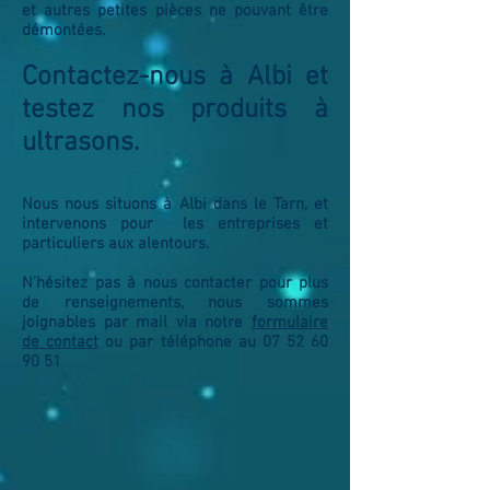
et autres petites pièces ne pouvant être
démontées.
Contactez-nous à Albi et
testez nos produits à
ultrasons.
Nous nous situons à Albi dans le Tarn, et
intervenons pour les entreprises et
particuliers aux alentours.
N’hésitez pas à nous contacter pour plus
de renseignements, nous sommes
joignables par mail via notre
formulaire
de contact
ou par téléphone au
07 52 60
90 51