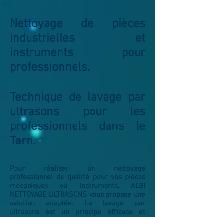
Nettoyage de pièces
industrielles et
instruments pour
professionnels.
Technique de lavage par
ultrasons pour les
professionnels dans le
Tarn.
Pour réaliser un nettoyage
professionnel de qualité pour vos pièces
mécaniques ou instruments, ALBI
NETTOYAGE ULTRASONS vous propose une
solution adaptée. Le lavage par
ultrasons est un principe efficace et